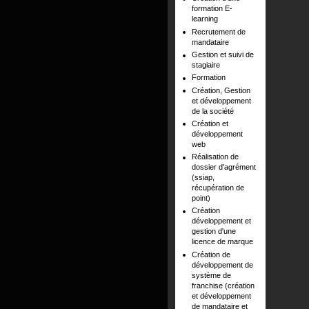
formation E-
learning
Recrutement de
mandataire
Gestion et suivi de
stagiaire
Formation
Création, Gestion
et développement
de la société
Création et
développement
web
Réalisation de
dossier d'agrément
(ssiap,
récupération de
point)
Création
développement et
gestion d'une
licence de marque
Création de
développement de
système de
franchise (création
et développement
de mandataire et