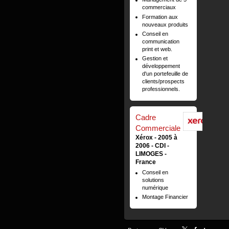
commerciaux
Formation aux
nouveaux produits
Conseil en
communication
print et web.
Gestion et
développement
d'un portefeuille de
clients/prospects
professionnels.
Cadre
Commerciale
Xérox
2005 à
2006
CDI
LIMOGES
France
Conseil en
solutions
numérique
Montage Financier