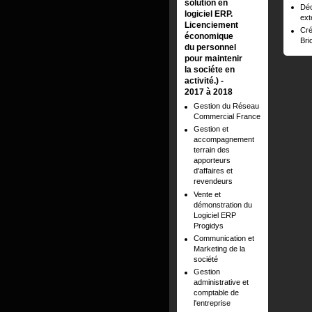
solution en
Déc
logiciel ERP.
ext
Licenciement
Cré
économique
Bri
du personnel
pour maintenir
la sociéte en
activité.)
2017 à 2018
Gestion du Réseau
Commercial France
Gestion et
accompagnement
terrain des
apporteurs
d'affaires et
revendeurs
Vente et
démonstration du
Logiciel ERP
Progidys
Communication et
Marketing de la
société
Gestion
administrative et
comptable de
l'entreprise