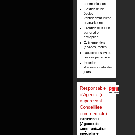
communication
Gestion d'une
équipe
vente/communicati
on/marketing
Création d'un club
partenaire
entreprise
Événementiels
(soirées, match...)
Relation et suivi du
réseau partenaire
Insertion
Professionnelle des
jours
Responsable
d'Agence (et
auparavant
Conseillère
commerciale)
ParuVendu
(Agence de
communication
spécialiste