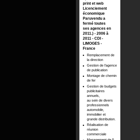
print et web
Licenciement
économique
Paruvendu a
fermé toutes
ses agences en
2011.)
2006 à
2011
CDI
LIMOGES
France
Remplacement de
la direction
Gestion de l'agence
de publication
Montage de chemin
de fer
Gestion de budgets
publicitaires
annuels,
au sein de divers
professionnels
automobile,
immobilier et
grande distribution.
Réalisation de
réunion
commerciale
Management de 5