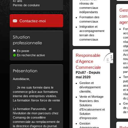
47 ans
réseau de
Permis de conduire
commerciaux
Gest
indépendants
comm
Formation des
Contactez-moi
commerciaux
agen
Intégration et
For
accompagnement
ac
terrain des
Situation
com
commerciaux
réa
professionnelle
obj
com
En poste
Responsable
Ac
En recherche active
no
d'Agence
en 
Commerciale
mét
Présentation
par
P2s87
Depuis
mai 2020
Ten
Autodidacte,
pub
Gestion et
ass
développement
Je me suis formée dans le
et 
clientèle,
commerce grâce aux formations
réa
interne des entreprises visitées.
Vente et Montage
du 
La formation Xerox force de vente
financiers des
Ges
.
Solutions
de 
La formation Paruvendu et
d'Encaissement et
de
l'évolution de mon parcours chez
Solution
Comareg de conseillère
d'Impression
commerciale au remplacement de
Gestion
la directrice d'agence du journal.
Relat
Administrative