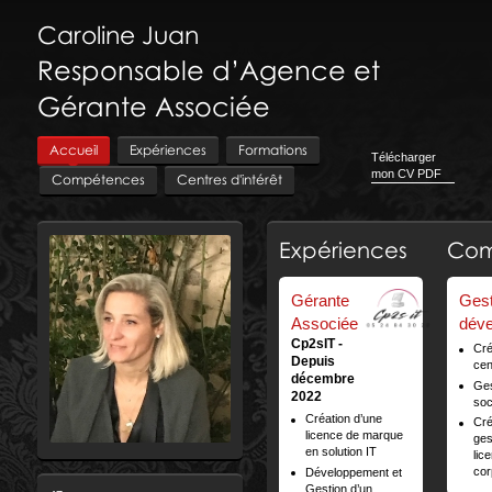
Caroline
Juan
Responsable d’Agence et
Gérante Associée
Accueil
Expériences
Formations
Télécharger
mon CV PDF
Compétences
Centres d'intérêt
Expériences
Com
Gérante
Gest
Associée
dév
Cp2sIT
Cré
Depuis
cen
décembre
Ges
2022
soc
Création d’une
Cré
licence de marque
ges
en solution IT
lic
cor
Développement et
Gestion d’un