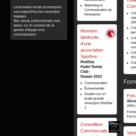
Marketing et
Com
La formation terrain et entreprise
Communication de
sont aujourd'hui mes essentiels
Cré
l'entreprise
bagages .
rel
Mes atouts professionnels sont
200
basés sur le commercial, la
Cré
gestion d'équipe et la
Membre
par
communication.
bénévole
Cré
mar
d’une
soc
association
Cré
Sportive
d'é
RedStar
Cré
Padel Tennis
spo
Club
Depuis 2022
For
Communication
Événementiel
Soutien sur un
Forc
projet grande
Xéro
envergure RedStar
2005 
2
Forma
Force
Conseillère
Commerciale
Ven